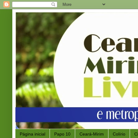
Página inicial
Papo 10
Ceará-Mirim
Colírio
C