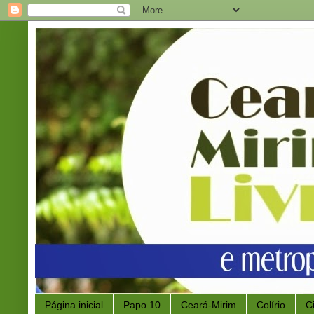
Página inicial
Papo 10
Ceará-Mirim
Colírio
C