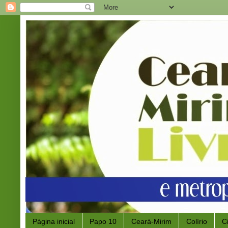
Página inicial
Papo 10
Ceará-Mirim
Colírio
C