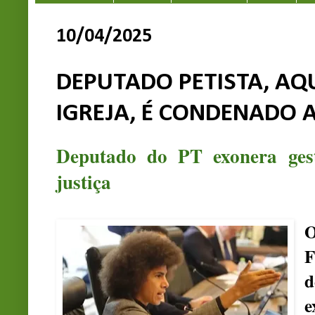
10/04/2025
DEPUTADO PETISTA, AQ
IGREJA, É CONDENADO 
Deputado do PT exonera gest
justiça
O
F
d
e