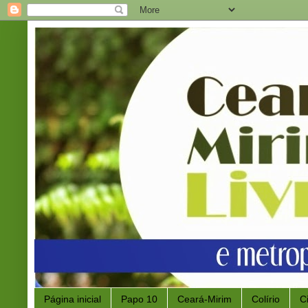
Página inicial
Papo 10
Ceará-Mirim
Colírio
C