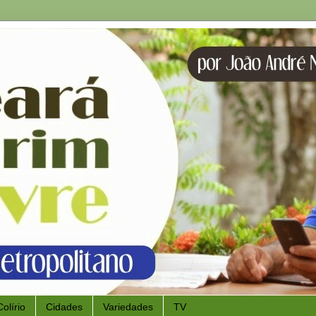
Colírio
Cidades
Variedades
TV