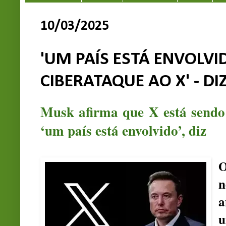
10/03/2025
'UM PAÍS ESTÁ ENVOLV
CIBERATAQUE AO X' - D
Musk afirma que X está sendo 
‘um país está envolvido’, diz
O
n
a
u