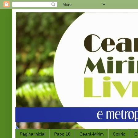
Página inicial
Papo 10
Ceará-Mirim
Colírio
C