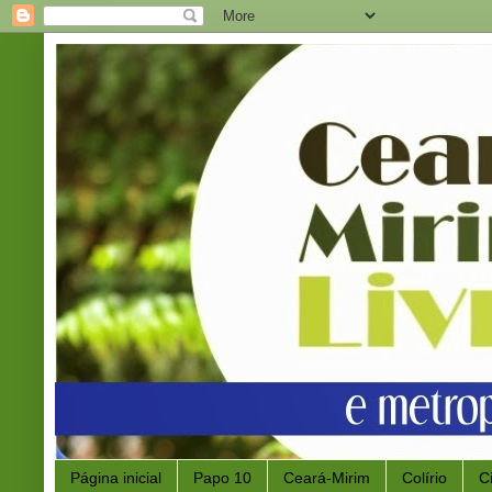
Página inicial
Papo 10
Ceará-Mirim
Colírio
C