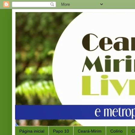
Página inicial
Papo 10
Ceará-Mirim
Colírio
C