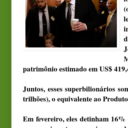
(
l
i
d
J
M
patrimônio estimado em US$ 419,4
Juntos, esses superbilionários s
trilhões), o equivalente ao Produt
Em fevereiro, eles detinham 16% d