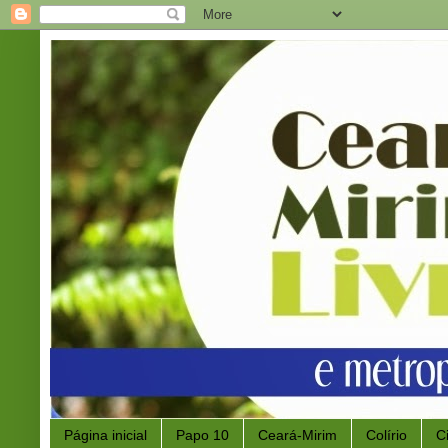
Página inicial
Papo 10
Ceará-Mirim
Colírio
C