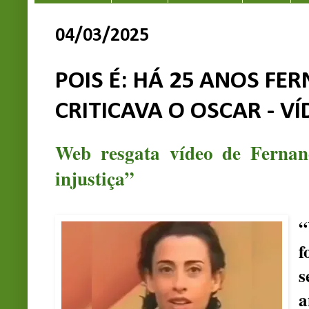
04/03/2025
POIS É: HÁ 25 ANOS FE
CRITICAVA O OSCAR - V
Web resgata vídeo de Fernan
injustiça”
“
f
s
a