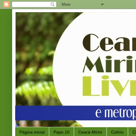
Página inicial
Papo 10
Ceará-Mirim
Colírio
C