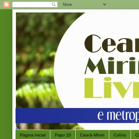
Página inicial
Papo 10
Ceará-Mirim
Colírio
C