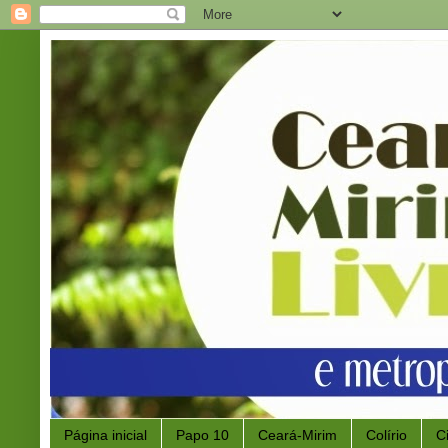
Página inicial
Papo 10
Ceará-Mirim
Colírio
C