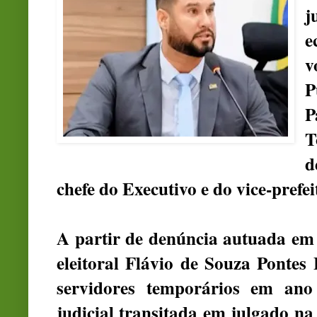
j
e
v
P
P
T
d
chefe do Executivo e do vice-prefe
A partir de denúncia autuada em
eleitoral Flávio de Souza Pontes 
servidores temporários em ano 
judicial transitada em julgado n