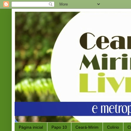
Página inicial
Papo 10
Ceará-Mirim
Colírio
C