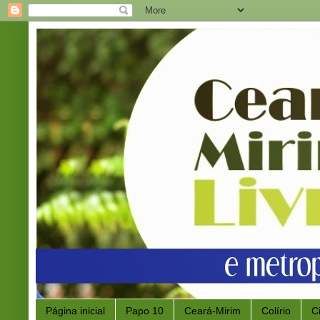
Página inicial
Papo 10
Ceará-Mirim
Colírio
C