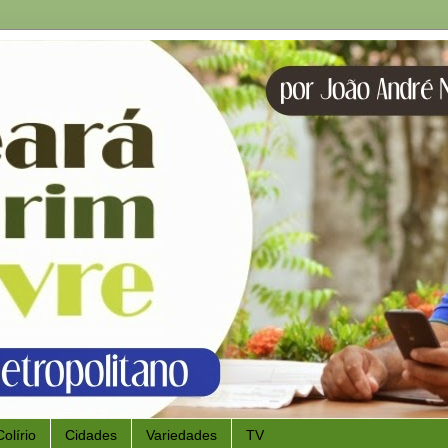
Colírio
Cidades
Variedades
TV