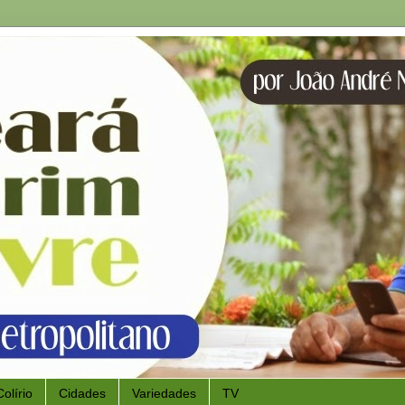
Colírio
Cidades
Variedades
TV