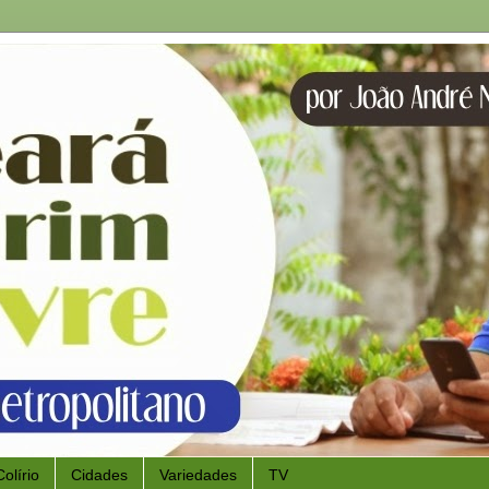
Colírio
Cidades
Variedades
TV