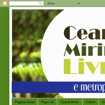
Página inicial
Papo 10
Ceará-Mirim
Colírio
C