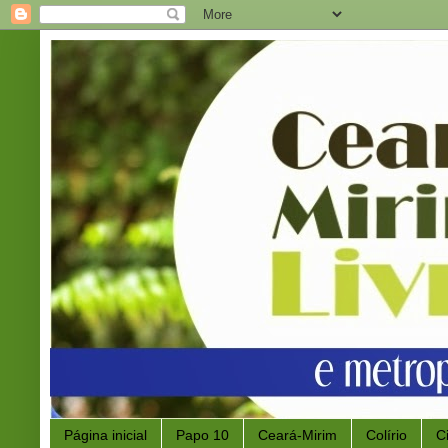
Página inicial
Papo 10
Ceará-Mirim
Colírio
C