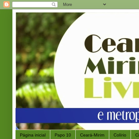
Página inicial
Papo 10
Ceará-Mirim
Colírio
C