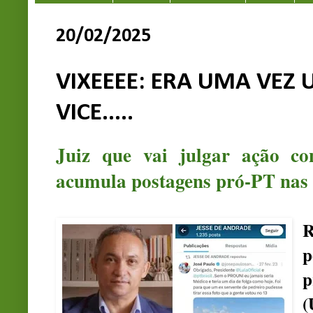
20/02/2025
VIXEEEE: ERA UMA VEZ 
VICE.....
Juiz que vai julgar ação co
acumula postagens pró-PT nas r
R
p
p
(