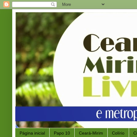
Página inicial
Papo 10
Ceará-Mirim
Colírio
C