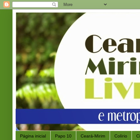
Página inicial
Papo 10
Ceará-Mirim
Colírio
C