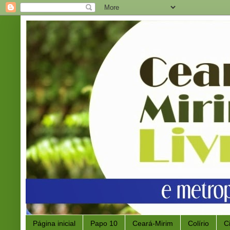
Página inicial
Papo 10
Ceará-Mirim
Colírio
C