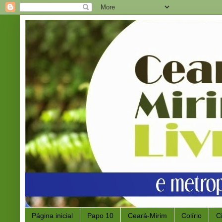
Página inicial
Papo 10
Ceará-Mirim
Colírio
C