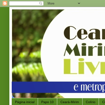
Página inicial
Papo 10
Ceará-Mirim
Colírio
C