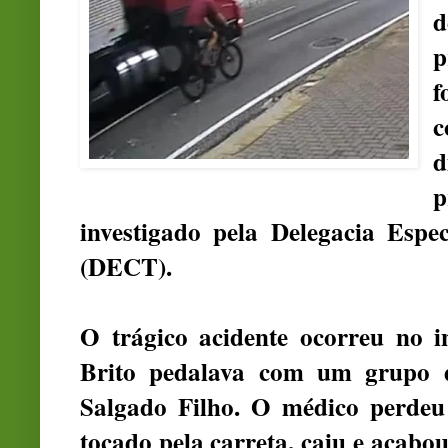
d
p
f
c
p
investigado pela Delegacia Espe
(DECT).
O trágico acidente ocorreu no 
Brito pedalava com um grupo d
Salgado Filho. O médico perdeu 
tocado pela carreta, caiu e acabo