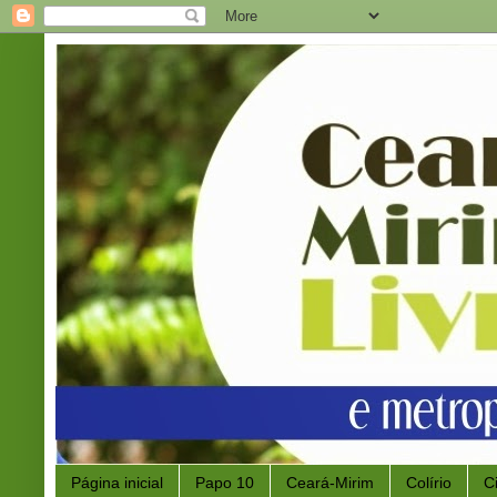
Página inicial
Papo 10
Ceará-Mirim
Colírio
C