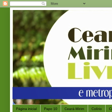
Página inicial
Papo 10
Ceará-Mirim
Colírio
C