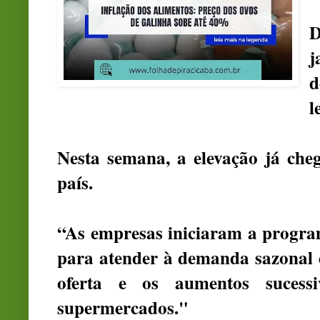
D
j
d
l
Nesta semana, a elevação já che
país.
“As empresas iniciaram a progra
para atender à demanda sazonal 
oferta e os aumentos sucess
supermercados."