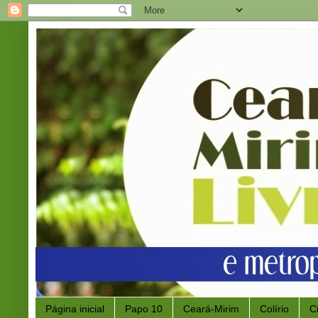
Página inicial
Papo 10
Ceará-Mirim
Colírio
C