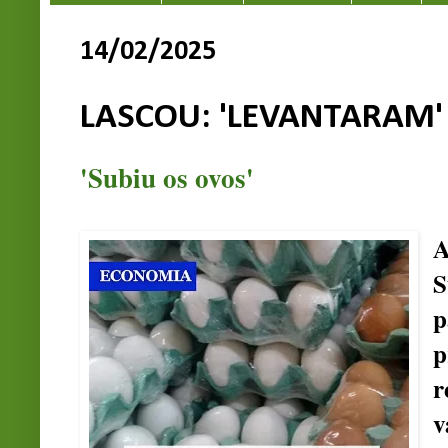
14/02/2025
LASCOU: 'LEVANTARAM'
'Subiu os ovos'
A
S
p
r
v