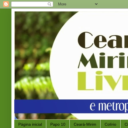
Página inicial
Papo 10
Ceará-Mirim
Colírio
C