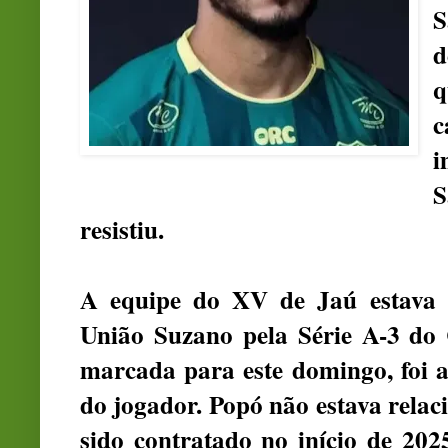
S
d
q
c
i
S
resistiu.
A equipe do XV de Jaú estava 
União Suzano pela Série A-3 do 
marcada para este domingo, foi a
do jogador. Popó não estava relac
sido contratado no início de 20