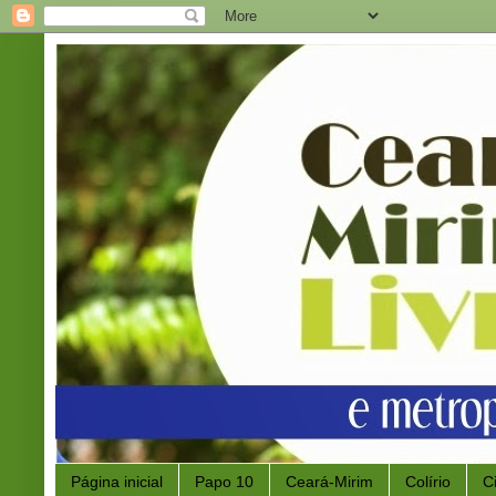
Página inicial
Papo 10
Ceará-Mirim
Colírio
C