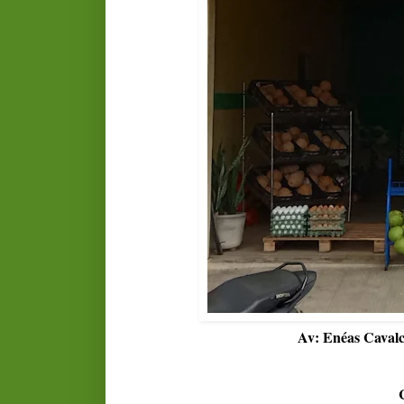
Av: Enéas Cavalc