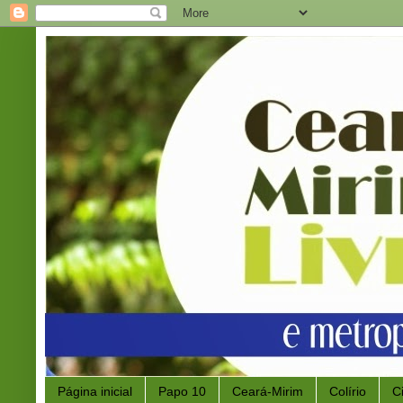
Página inicial
Papo 10
Ceará-Mirim
Colírio
C