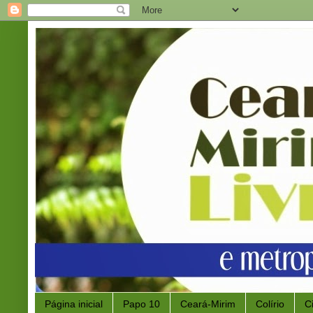
Página inicial
Papo 10
Ceará-Mirim
Colírio
C