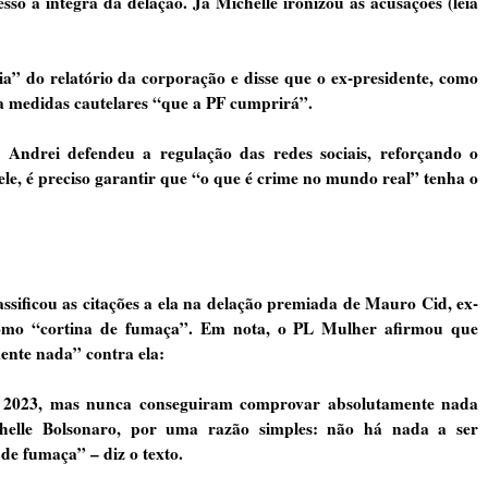
sso à íntegra da delação. Já Michelle ironizou as acusações (leia
a” do relatório da corporação e disse que o ex-presidente, como
 a medidas cautelares “que a PF cumprirá”.
, Andrei defendeu a regulação das redes sociais, reforçando o
le, é preciso garantir que “o que é crime no mundo real” tenha o
ssificou as citações a ela na delação premiada de Mauro Cid, ex-
como “cortina de fumaça”. Em nota, o PL Mulher afirmou que
nte nada” contra ela:
em 2023, mas nunca conseguiram comprovar absolutamente nada
helle Bolsonaro, por uma razão simples: não há nada a ser
de fumaça” – diz o texto.