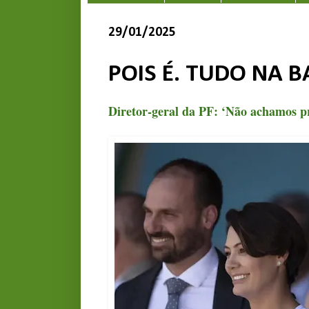
29/01/2025
POIS É. TUDO NA B
Diretor-geral da PF: ‘Não achamos p