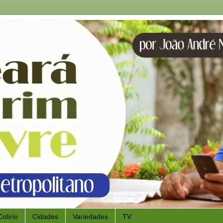
Colírio
Cidades
Variedades
TV