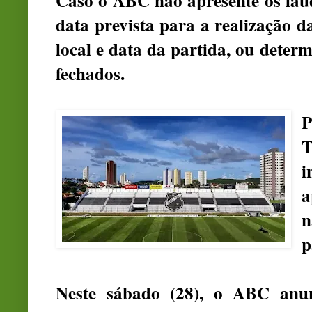
Caso o ABC não apresente os lau
data prevista para a realização d
local e data da partida, ou deter
fechados.
P
i
a
n
p
Neste sábado (28), o ABC anu