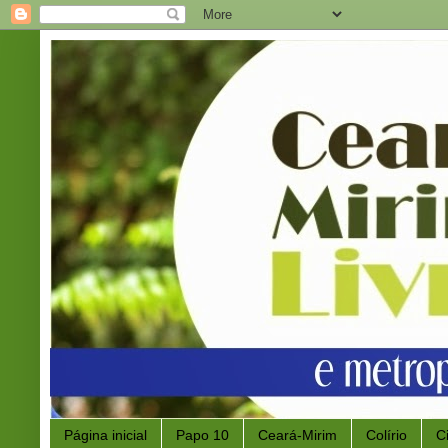
Página inicial
Papo 10
Ceará-Mirim
Colírio
C