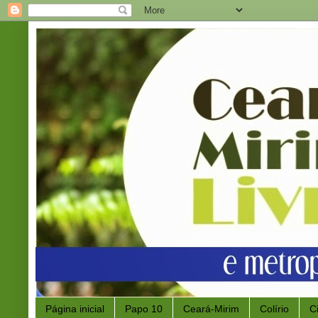
Página inicial
Papo 10
Ceará-Mirim
Colírio
C