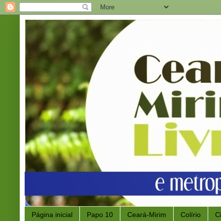
Página inicial
Papo 10
Ceará-Mirim
Colírio
C