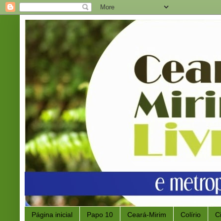
Página inicial
Papo 10
Ceará-Mirim
Colírio
C