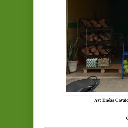
Av: Enéas Cavalc