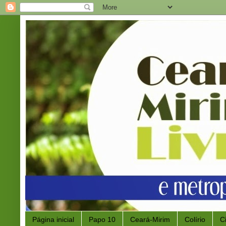
Página inicial
Papo 10
Ceará-Mirim
Colírio
C