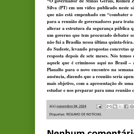
*O governador de Minas Gerais, Romeu Zem
Silva (PT) em um vídeo publicado neste sá
que não está empenhado em “combater o c
para a reunião de governadores para trata
alterar a estrutura da segurança pública q
um governo que tem procurado debater so
não fui a Brasília nessa última quinta-feir
do Sudeste, levando propostas concretas 
resposta depois de sete meses. Nós temos 
aquele que é criminoso aqui no Brasil –
Planalto para o novo encontro na semana 
ausência, dizendo que a reunião seria ape
mais objetivo, com a apresentação de uma
estudar e nos preparar para uma reunião 
à(s)
novembro 04, 2024
Etiquetas:
RESUMO DE NOTICIAS
Nenhum comentári