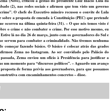
a (Novo), criticou a gestão do presidente Luiz Inácio Lula da
bado (2), nas redes sociais e afirmou que tem visto um governo
rime”. O chefe do Executivo mineiro recusou o convite de Lula
r sobre a proposta de emenda à Constituição (PEC) que pretende
ue ocorreu na última quinta-feira (31). – O que nós temos visto é
bre o crime e não combater o crime. Por esse motivo mesmo, eu
a. Estive lá no dia 26 de março, junto com os governadores do Sul e
que servem para combater a criminalidade. Não tivemos nenhuma
de começar fazendo básico. O básico é colocar atrás das grades
 afirmou Zema no Instagram. Ao ser convidado pelo Palácio do
passada, Zema enviou um ofício à Presidência para justificar a
nas um momento para “discursos políticos”. – Aguardo um avanço
 proposta de forma prévia aos governadores, para que possamos
construtiva com encaminhamentos concretos – disse.
o: