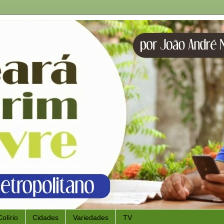
Colírio
Cidades
Variedades
TV