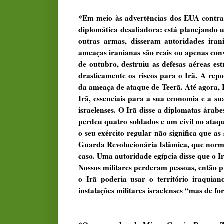
*Em meio às advertências dos EUA contra
diplomática desafiadora: está planejando 
outras armas, disseram autoridades iran
ameaças iranianas são reais ou apenas conv
de outubro, destruiu as defesas aéreas es
drasticamente os riscos para o Irã. A rep
da ameaça de ataque de Teerã. Até agora, Is
Irã, essenciais para a sua economia e a s
israelenses. O Irã disse a diplomatas árabe
perdeu quatro soldados e um civil no ataqu
o seu exército regular não significa que a
Guarda Revolucionária Islâmica, que norma
caso. Uma autoridade egípcia disse que o I
Nossos militares perderam pessoas, então p
o Irã poderia usar o território iraquia
instalações militares israelenses “mas de f