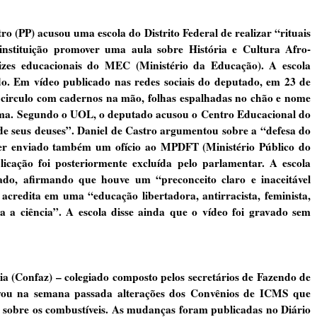
ro (PP) acusou uma escola do Distrito Federal de realizar “rituais
nstituição promover uma aula sobre História e Cultura Afro-
trizes educacionais do MEC (Ministério da Educação). A escola
o. Em vídeo publicado nas redes sociais do deputado, em 23 de
m circulo com cadernos na mão, folhas espalhadas no chão e nome
urma. Segundo o UOL, o deputado acusou o Centro Educacional do
de seus deuses”. Daniel de Castro argumentou sobre a “defesa do
 ter enviado também um ofício ao MPDFT (Ministério Público do
blicação foi posteriormente excluída pelo parlamentar. A escola
do, afirmando que houve um “preconceito claro e inaceitável
 acredita em uma “educação libertadora, antirracista, feminista,
a a ciência”. A escola disse ainda que o vídeo foi gravado sem
ia (Confaz) – colegiado composto pelos secretários de Fazendo de
ovou na semana passada alterações dos Convênios de ICMS que
 sobre os combustíveis. As mudanças foram publicadas no Diário