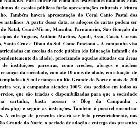
Natal/RN. Para entrar no clima das festividades natalinas e das
nos de escolas públicas farão apresentações culturais e leitura
nho. Também haverá apresentação do Coral Canto Postal dos
os natalinos. A partir dessa data, as adoções de cartas podem ser
os de Natal, Ceará-Mirim, Macaíba, Parnamirim, São Gonçalo do
ípios de Angicos, Antônio Martins, Apodi, Assu, Caicó, Currais
s, Santa Cruz e Tibau do Sul. Como funciona – A campanha visa
atriculadas em escolas da rede pública (da Educação Infantil e do
pendentemente da idade), priorizando aquelas situadas em áreas
 de instituições parceiras, como creches, abrigos e núcleos
r crianças da sociedade, com até 10 anos de idade, em situação de
ntempladas 6,5 mil crianças no Rio Grande do Norte e mais de 200
imeira vez, a campanha atendeu 100% dos pedidos em todos os
rreios, que são triadas e disponibilizadas para que a sociedade
ma cartinha, basta acessar o Blog da Campanha .
l/index.php) e seguir as instruções. Também é possível encontrar
os. A entrega de presentes deverá ser feita presencialmente, nas
Rio Grande do Norte, o período de adoção e entrega dos presentes