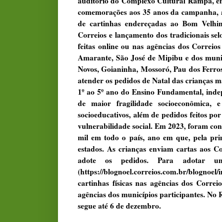
auditório do Complexo Cultural Rampa, em 
comemorações aos 35 anos da campanha, alu
de cartinhas endereçadas ao Bom Velhi
Correios e lançamento dos tradicionais sel
feitas online ou nas agências dos Correi
Amarante, São José de Mipibu e dos munic
Novos, Goianinha, Mossoró, Pau dos Ferro
atender os pedidos de Natal das crianças m
1º ao 5º ano do Ensino Fundamental, inde
de maior fragilidade socioeconômica, e
socioeducativos, além de pedidos feitos po
vulnerabilidade social. Em 2023, foram co
mil em todo o país, ano em que, pela pr
estados. As crianças enviam cartas aos Co
adote os pedidos. Para adotar u
(https://blognoel.correios.com.br/blognoe
cartinhas físicas nas agências dos Correi
agências dos municípios participantes. No 
segue até 6 de dezembro.