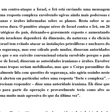
 um contra-ataque a Israel, o Irã está enviando uma mensagem
uma resposta complexa envolvendo ogivas ainda mais poderosas e
ianas e árabes informadas sobre os planos. Resta saber se as
ersa dura. O punitivo ataque aéreo de Israel contra o Irã, em 26
tratégicas do país, deixando-o gravemente exposto e aumentando
osta israelense dependerá da dimensão, da natureza e da eficácia
rael tem evitado atacar as instalações petrolíferas e nucleares do
ua segurança, mas esse cálculo pode mudar, disseram autoridades
s que o seu exército convencional estaria envolvido porque o país
e de Israel, disseram as autoridades iranianas e árabes. Envolver
s suas tropas seriam mobilizadas, mas que o Corpo paramilitar da
lmente lida com questões de segurança, não agiria sozinho neste
rã alertou em particular sobre uma resposta “forte e complexa”. –
recisam responder – disse uma autoridade iraniana. Ele disse que
no para parte da operação e provavelmente teria como alvo as
orma muito mais agressiva do que da última vez”.