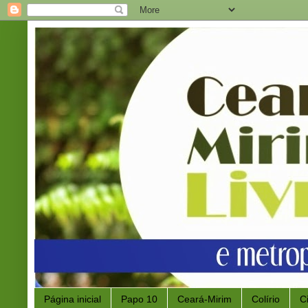
Página inicial
Papo 10
Ceará-Mirim
Colírio
C