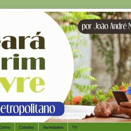
Colírio
Cidades
Variedades
TV