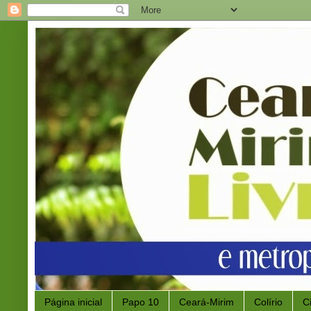
Página inicial
Papo 10
Ceará-Mirim
Colírio
C