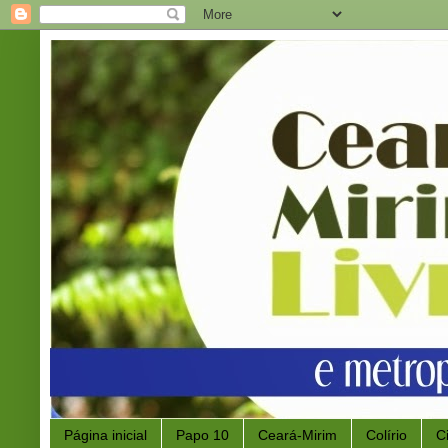
Página inicial
Papo 10
Ceará-Mirim
Colírio
C