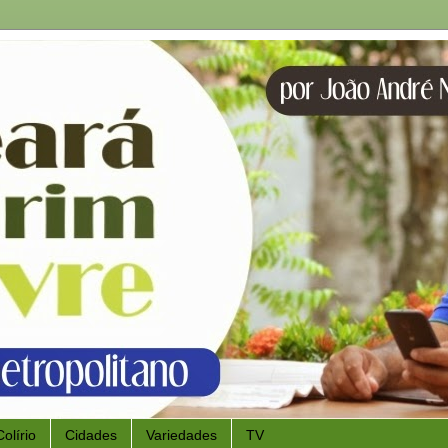
Colírio
Cidades
Variedades
TV