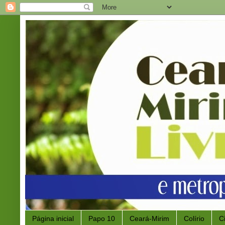
Página inicial
Papo 10
Ceará-Mirim
Colírio
C