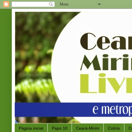
Página inicial
Papo 10
Ceará-Mirim
Colírio
C