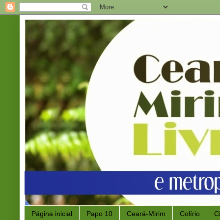
Página inicial
Papo 10
Ceará-Mirim
Colírio
C